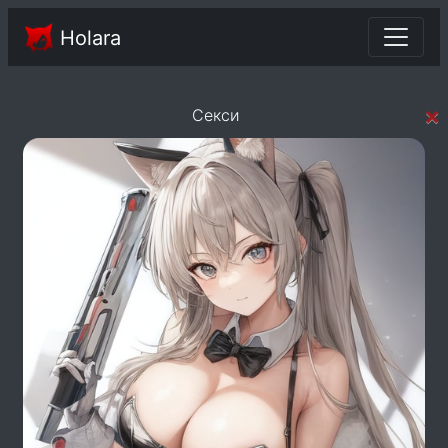
Holara
×
Секси